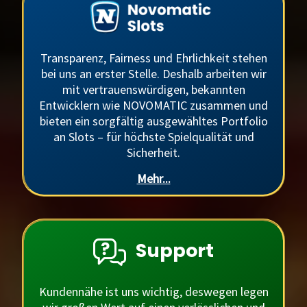
Transparenz, Fairness und Ehrlichkeit stehen
bei uns an erster Stelle. Deshalb arbeiten wir
mit vertrauenswürdigen, bekannten
Entwicklern wie NOVOMATIC zusammen und
bieten ein sorgfältig ausgewähltes Portfolio
an Slots – für höchste Spielqualität und
Sicherheit.
Mehr...
Support
Kundennähe ist uns wichtig, deswegen legen