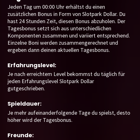
Jeden Tag um 00:00 Uhr erhältst du einen
zusätzlichen Bonus in Form von Slotpark Dollar. Du
hast 24 Stunden Zeit, diesen Bonus abzuholen. Der
Tagesbonus setzt sich aus unterschiedlichen
Komponenten zusammen und variiert entsprechend.
Einzelne Boni werden zusammengerechnet und
ergeben dann deinen aktuellen Tagesbonus.
Erfahrungslevel:
Je nach erreichtem Level bekommst du täglich für
jeden Erfahrungslevel Slotpark Dollar
gutgeschrieben.
Spieldauer:
Je mehr aufeinanderfolgende Tage du spielst, desto
höher wird der Tagesbonus.
Freunde: