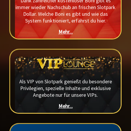
Dank zahlreicher kostenloser Boni gibt es
immer wieder Nachschub an frischen Slotpark
Dollar. Welche Boni es gibt und wie das
System funktioniert, erfährst du hier.
Mehr...
Als VIP von Slotpark genießt du besondere
Privilegien, spezielle Inhalte und exklusive
Angebote nur für unsere VIPs.
Mehr...