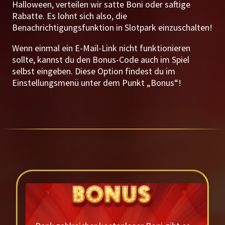
Halloween, verteilen wir satte Boni oder saftige
Rabatte. Es lohnt sich also, die
Benachrichtigungsfunktion in Slotpark einzuschalten!
Wenn einmal ein E-Mail-Link nicht funktionieren
sollte, kannst du den Bonus-Code auch im Spiel
selbst eingeben. Diese Option findest du im
Einstellungsmenü unter dem Punkt „Bonus“!