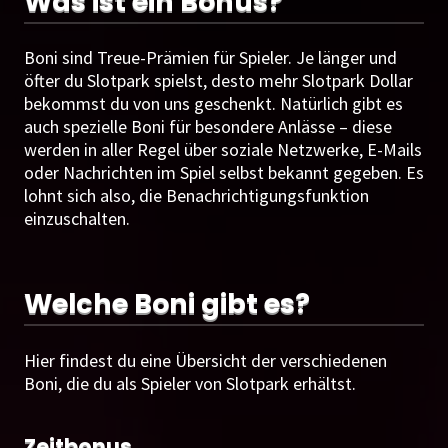
Was ist ein Bonus?
Boni sind Treue-Prämien für Spieler. Je länger und
öfter du Slotpark spielst, desto mehr Slotpark Dollar
bekommst du von uns geschenkt. Natürlich gibt es
auch spezielle Boni für besondere Anlässe – diese
werden in aller Regel über soziale Netzwerke, E-Mails
oder Nachrichten im Spiel selbst bekannt gegeben. Es
lohnt sich also, die Benachrichtigungsfunktion
einzuschalten.
Welche Boni gibt es?
Hier findest du eine Übersicht der verschiedenen
Boni, die du als Spieler von Slotpark erhältst.
Zeitbonus