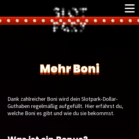
Mehr Boni
Dank zahlreicher Boni wird dein Slotpark-Dollar-
Guthaben regelmäßig aufgefüllt. Hier erfährst du,
welche Boni es gibt und wie du sie bekommst.