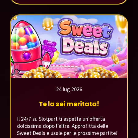
24 lug 2026
Te la sei meritata!
Il 24/7 su Slotpart ti aspetta un’offerta
dolcissima dopo l’altra. Approfitta delle
Sweet Deals e usale per le prossime partite!