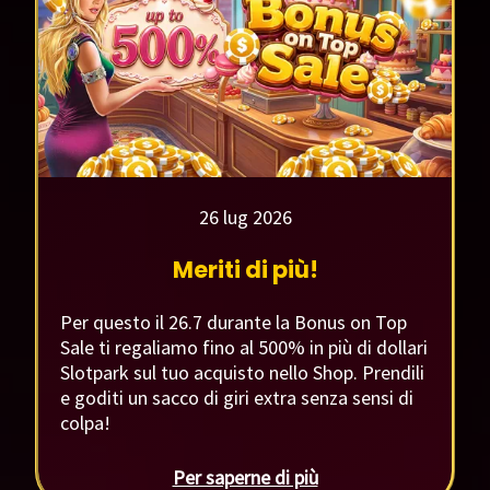
26 lug 2026
Meriti di più!
Per questo il 26.7 durante la Bonus on Top
Sale ti regaliamo fino al 500% in più di dollari
Slotpark sul tuo acquisto nello Shop. Prendili
e goditi un sacco di giri extra senza sensi di
colpa!
Per saperne di più