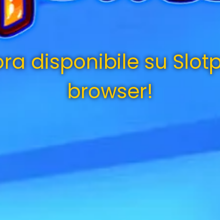
a disponibile su Slotp
browser!