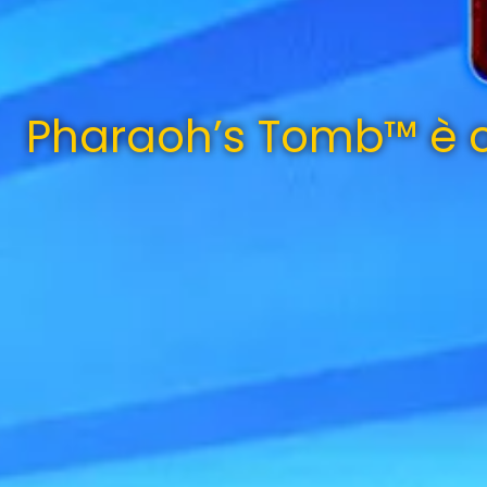
Pharaoh’s Tomb™ è or