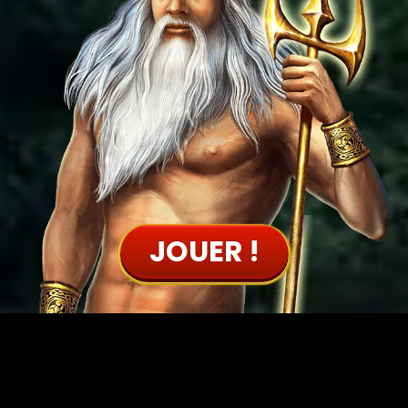
JOUER !
Lord of the Ocean™